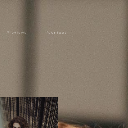
// r e v i e w s
/ c o n t a c t