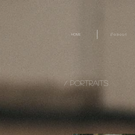
HOME
// a b o u t
/ portraits