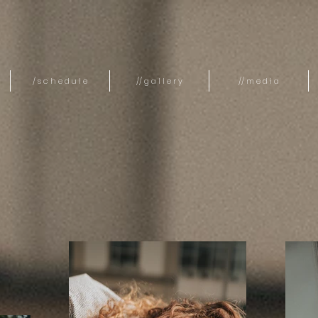
/ s c h e d u l e
// g a l l e r y
// m e d i a